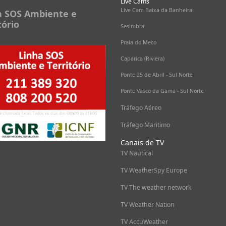
Live Cams
Live Cam Baixa da Banheira
a SOS Ambiente e
tório
Sesimbra
Praia do Meco
Caparica (Riviera)
Ponte 25 de Abril - Sul Norte
Ponte Vasco da Gama - Sul Norte
Tráfego Aéreo
Tráfego Maritimo
Canais de TV
TV Nautical
TV WeatherSpy Europe
TV The weather network
TV Weather Nation
TV AccuWeather