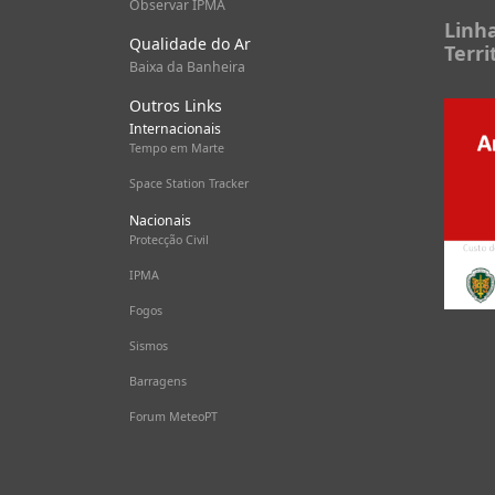
Observar IPMA
Linh
Qualidade do Ar
Terri
Baixa da Banheira
Outros Links
Internacionais
Tempo em Marte
Space Station Tracker
Nacionais
Protecção Civil
IPMA
Fogos
Sismos
Barragens
Forum MeteoPT