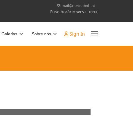
mail@meteobxb.pt
Fuso horário
WEST
+01:00
Sign In
Galerias
Sobre nós