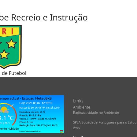
be Recreio e Instrução
a de Futebol
Links
Ambiente
Radioactividade no Ambiente
SPEA Sociedade Portuguesa para o Estud
Aves