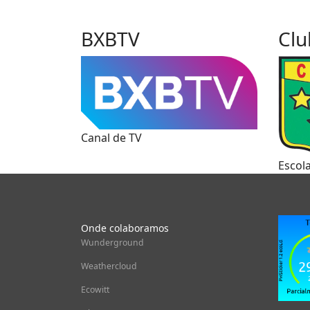
BXBTV
Clu
Canal de TV
Escol
Onde colaboramos
Wunderground
Weathercloud
Ecowitt