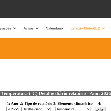
evisões
Avisos
Calendário
Estação MeteoBxB