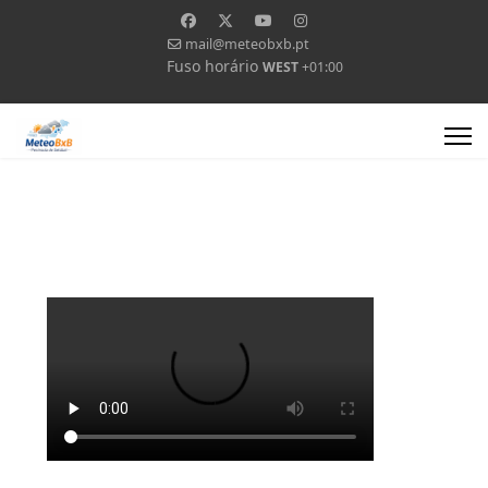
mail@meteobxb.pt
Fuso horário
WEST
+01:00