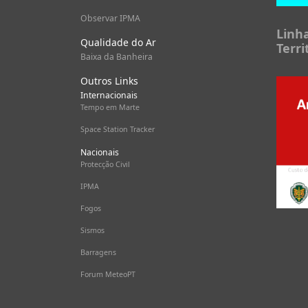
Observar IPMA
Linh
Qualidade do Ar
Terri
Baixa da Banheira
Outros Links
Internacionais
Tempo em Marte
Space Station Tracker
Nacionais
Protecção Civil
IPMA
Fogos
Sismos
Barragens
Forum MeteoPT