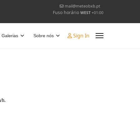
mail@meteobxb.pt
Fuso horário
WEST
+01:00
Sign In
Galerias
Sobre nós