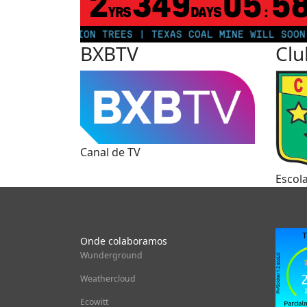
2
349
05
5
YRS
DAYS
:
 250 MILLION TREES | TEXAS COAL MINE WILL SOON BE 
BXBTV
Clu
Canal de TV
Escol
Onde colaboramos
Wunderground
Weathercloud
Ecowitt