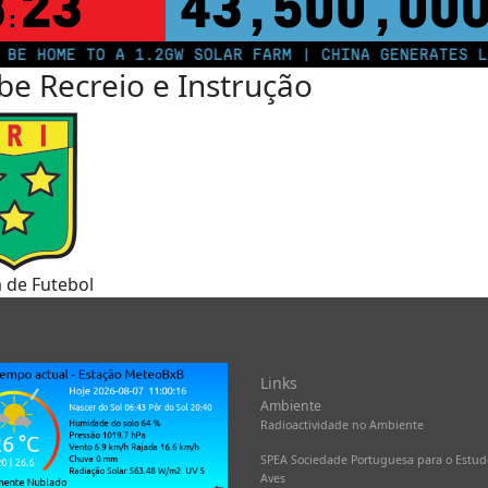
8
22
43,500,00
:
HOME TO A 1.2GW SOLAR FARM | CHINA GENERATES LESS 
be Recreio e Instrução
a de Futebol
Links
Ambiente
Radioactividade no Ambiente
SPEA Sociedade Portuguesa para o Estud
Aves