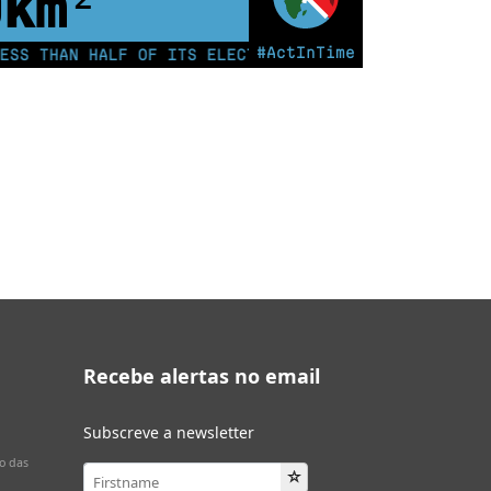
0
km²
#ActInTime
THAN HALF OF ITS ELECTRICITY FROM COAL FOR THE FI
Recebe alertas no email
Subscreve a newsletter
o das