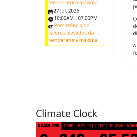
temperatura máxima.
p
27 Jul. 2026
10:00AM
07:00PM
C
-
Persistência de
d
valores elevados da
d
temperatura máxima.
A
f
Climate Clock
DEADLINE
TIME LEFT TO LIMIT GLOBAL WARM