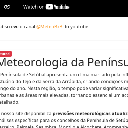
ubscreve o canal
@MeteoBxB
do youtube.
atured
Meteorologia da Penínsu
 Península de Setúbal apresenta um clima marcado pela inf
stuário do Tejo e da Serra da Arrábida, criando condições 
ongo do ano. Nesta região, o tempo pode variar significativa
rbanas e as áreas mais elevadas, tornando essencial um 
etalhado.
 nosso site disponibiliza
previsões meteorológicas atuali
nálises específicas para os concelhos da Península de Setúba
arreiro, Palmela, Sesimbra, Montijo e Alcochete. Acompan