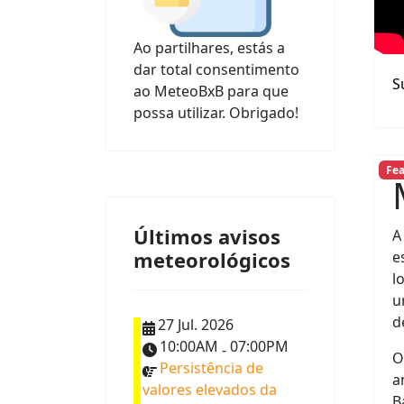
Ao partilhares, estás a
dar total consentimento
S
ao MeteoBxB para que
possa utilizar. Obrigado!
Fe
Últimos avisos
A
meteorológicos
e
l
u
d
27 Jul. 2026
10:00AM
07:00PM
-
O
Persistência de
a
valores elevados da
B