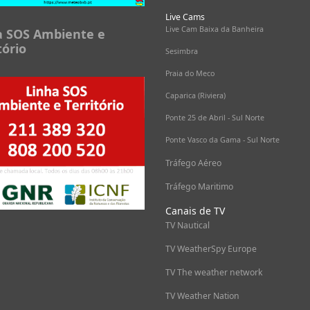
Live Cams
Live Cam Baixa da Banheira
a SOS Ambiente e
tório
Sesimbra
Praia do Meco
Caparica (Riviera)
Ponte 25 de Abril - Sul Norte
Ponte Vasco da Gama - Sul Norte
Tráfego Aéreo
Tráfego Maritimo
Canais de TV
TV Nautical
TV WeatherSpy Europe
TV The weather network
TV Weather Nation