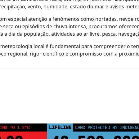
recipitação, vento, humidade, estado do mar e avisos meteo
om especial atenção a fenómenos como nortadas, nevoeiros 
e seca ou episódios de chuva intensa, procuramos oferecer 
ia a dia da população, atividades ao ar livre, pesca, navegaç
 meteorologia local é fundamental para compreender o terr
oco regional, rigor científico e compromisso com a proximi
LIFELINE
ING TO 1.5°C
LAND PROTECTED BY INDIGEN