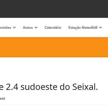
evisões
Avisos
Calendário
Estação MeteoBxB
 2.4 sudoeste do Seixal.
read