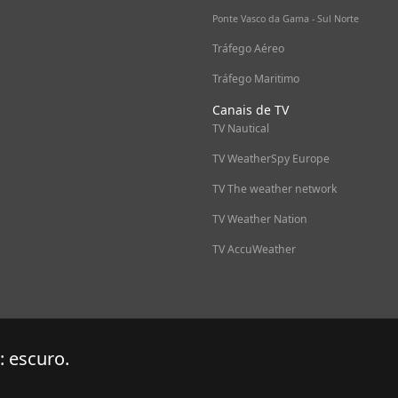
Ponte Vasco da Gama - Sul Norte
Tráfego Aéreo
Tráfego Maritimo
Canais de TV
TV Nautical
TV WeatherSpy Europe
TV The weather network
TV Weather Nation
TV AccuWeather
: escuro.