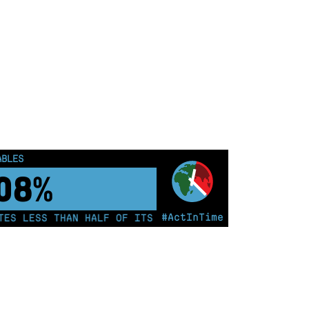
OUS PEOPLE
0
km²
#ActInTime
LESS THAN HALF OF ITS ELECTRICITY FROM COAL FOR TH