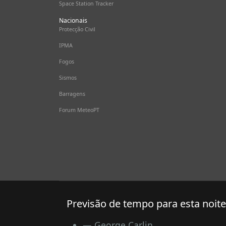
Space Station Tracker
Nacionais
Protecção Civil
IPMA
Fogos
Sismos
Barragens
Forum MeteoPT
Previsão de tempo para esta noite
George Carlin