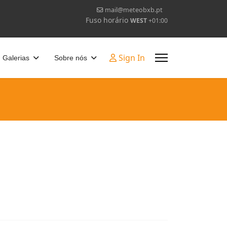
mail@meteobxb.pt
Fuso horário
WEST
+01:00
Sign In
Galerias
Sobre nós