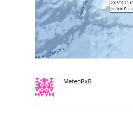
MeteoBxB