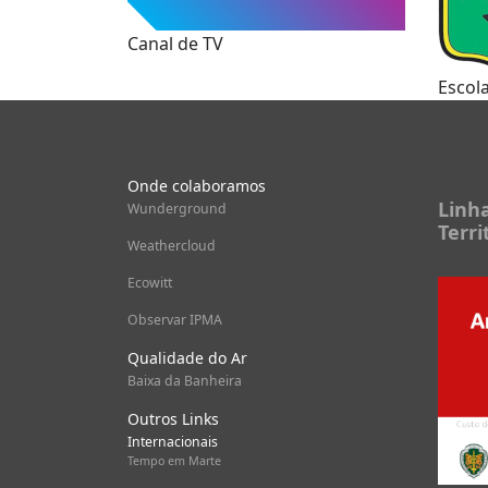
Canal de TV
Escol
Onde colaboramos
Wunderground
Weathercloud
Ecowitt
Observar IPMA
Linh
Qualidade do Ar
Terri
Baixa da Banheira
Outros Links
Internacionais
Tempo em Marte