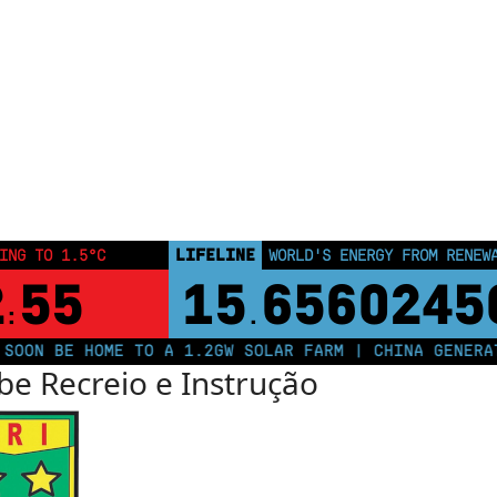
LIFELINE
ING TO 1.5°C
LAND PROTECTED BY INDIGEN
2
54
43,500,00
:
 BE HOME TO A 1.2GW SOLAR FARM | CHINA GENERATES 
be Recreio e Instrução