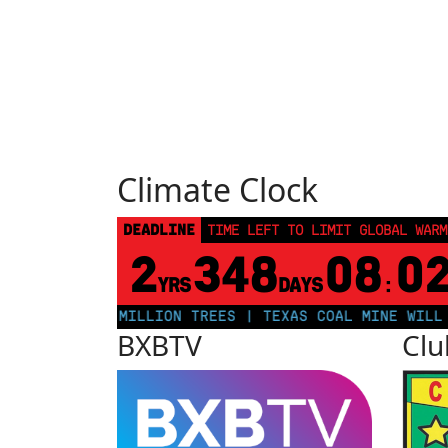
Climate Clock
DEADLINE
TIME LEFT TO LIMIT GLOBAL WARM
2
348
08
0
YRS
DAYS
:
LANT 250 MILLION TREES | TEXAS COAL MINE WILL SOON
BXBTV
Clu