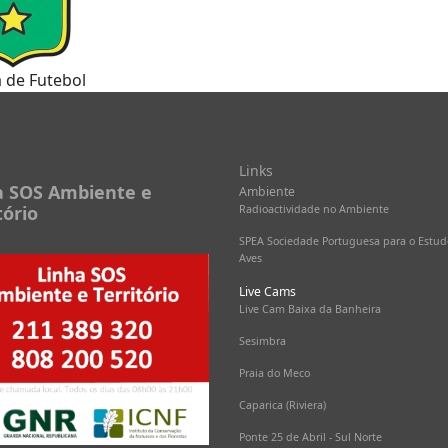
a de Futebol
Links
Ambiente
Radioactividade no Ambiente
SPEA Sociedade Portuguesa para o Estud
Aves
Live Cams
Live Cam Baixa da Banheira
a SOS Ambiente e
tório
Sesimbra
Praia do Meco
Caparica (Riviera)
Ponte 25 de Abril - Sul Norte