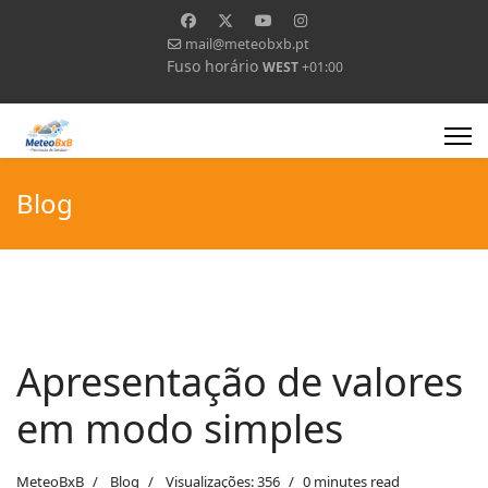
mail@meteobxb.pt
Fuso horário
WEST
+01:00
Blog
Apresentação de valores
em modo simples
MeteoBxB
Blog
Visualizações: 356
0 minutes read