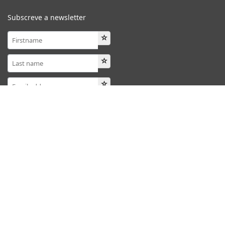
Subscreve a newsletter
Your mailing list:
Aviso Meteorológico
Please help us prevent spam, and solve this little math
question!