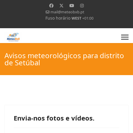
mail@meteobxb.pt
Fuso horário
WEST
+01:00
Avisos meteorológicos para distrito
de Setúbal
Envia-nos fotos e vídeos.