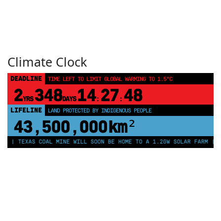
Climate Clock
DEADLINE
TIME LEFT TO LIMIT GLOBAL WARMING TO 1.5°C
2
348
14
27
48
YRS
DAYS
:
:
LIFELINE
LAND PROTECTED BY INDIGENOUS PEOPLE
43,500,000
km²
S | TEXAS COAL MINE WILL SOON BE HOME TO A 1.2GW SOLAR FARM | CH