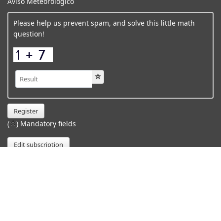
Aviso Meteorológico
Please help us prevent spam, and solve this little math
question!
Register
(
) Mandatory fields
Edit subscription
A mudança climática é real, está
acontecendo agora mesmo. É a